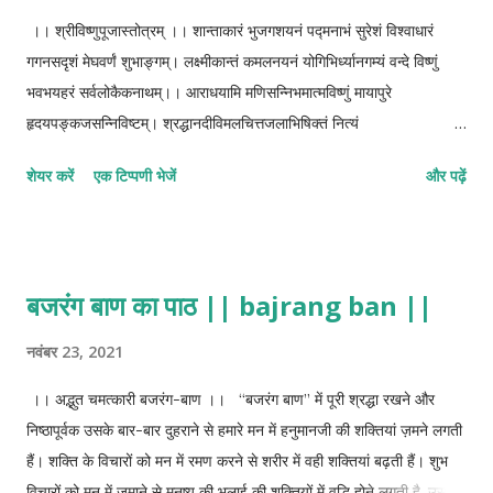
ध्यानतत्परा।। उक्तं माध्यन्दिने कान्ते स्तोत्रमेतन्मनोहरम्। पुरा दुर्वाससा दत्तं मोहिन्यै
।। श्रीविष्णुपूजास्तोत्रम् ।। शान्ताकारं भुजगशयनं पद्मनाभं सुरेशं विश्वाधारं
गन्धमादने।। स्तोत्रमेतन्महा...
गगनसदृशं मेघवर्णं शुभाङ्गम्। लक्ष्मीकान्तं कमलनयनं योगिभिर्ध्यानगम्यं वन्दे विष्णुं
भवभयहरं सर्वलोकैकनाथम्।। आराधयामि मणिसन्निभमात्मविष्णुं मायापुरे
हृदयपङ्कजसन्निविष्टम्। श्रद्धानदीविमलचित्तजलाभिषिक्तं नित्यं
समाधिकुसुमैरपुनर्भवाय।। ज्योतिश्शान्तं सर्वलोकान्तरस्थमोङ्कारारव्यं
शेयर करें
एक टिप्पणी भेजें
और पढ़ें
योगिहृद्ध्यानगम्यम्। साङ्गं शक्तिं सायुधं भक्तसेव्यं सर्वाकारं विष्णुमावाहयामि।।
कल्पद्रुमे मणिवेदिमध्ये सिंहासने स्वर्णमयं सरत्नम्। विचित्रवस्त्रावृतमच्युत प्रभो
गहाण लक्ष्मीधरणीसमन्वित।। पादोदकं ते परिकल्पयामि पुण्यं सरित्सागरतोयनीतम्।
पाद्यं प्रदास्ये सुमनस्समेतं गृहाण लक्ष्मीधरणीसमन्वित।।
बजरंग बाण का पाठ || bajrang ban ||
ब्रह्मेन्द्ररुद्राग्निमुनीन्द्रसेव्यपादारविन्दाम्बुदसन्निभाङ्ग। अर्ध्यं गृहाणाश्रितपारिजात
श्रिया सहाम्भोजदलायताक्ष।। तीर्थोदकं गाङ्गमिदं हि विष्णो त्रिविक्रमानन्त मया
नवंबर 23, 2021
निवेदितम्। दध्याज्ययुक्तं मधुपर्कसंज्ञं गृहाण देवेश यथाक्रमेण।।
।। अद्भुत चमत्कारी बजरंग-बाण ।। “बजरंग बाण” में पूरी श्रद्धा रखने और
आकल्पसंशोभितदिव्यगात्र राकेन्दुनीकाशमुखारविन्द। दत्तं मया चाचमनं गृहाण
निष्ठापूर्वक उसके बार-बार दुहराने से हमारे मन में हनुमानजी की शक्तियां ज़मने लगती
श्रीकेशवानन्त धरारिदारिन्।। तीर्थोदक...
हैं। शक्ति के विचारों को मन में रमण करने से शरीर में वही शक्तियां बढ़ती हैं। शुभ
विचारों को मन में जमाने से मनुष्य की भलाई की शक्तियों में वृद्धि होने लगती है, उसका