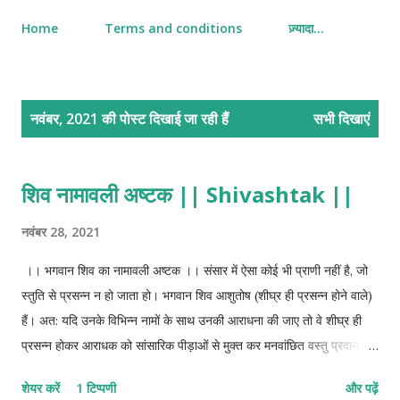
Home
Terms and conditions
ज़्यादा…
सं
नवंबर, 2021 की पोस्ट दिखाई जा रही हैं
सभी दिखाएं
दे
श
शिव नामावली अष्टक || Shivashtak ||
नवंबर 28, 2021
।। भगवान शिव का नामावली अष्टक ।। संसार में ऐसा कोई भी प्राणी नहीं है, जो
स्तुति से प्रसन्न न हो जाता हो। भगवान शिव आशुतोष (शीघ्र ही प्रसन्न होने वाले)
हैं। अत: यदि उनके विभिन्न नामों के साथ उनकी आराधना की जाए तो वे शीघ्र ही
प्रसन्न होकर आराधक को सांसारिक पीड़ाओं से मुक्त कर मनवांछित वस्तु प्रदान कर
देते हैं। भगवान शिव का नामावल्यष्टक (नामावली का अष्टक) श्रीशंकराचार्यजी द्वारा
शेयर करें
1 टिप्पणी
और पढ़ें
रचित एक ऐसा ही सुन्दर स्तोत्र है जिसके आठ पदों में भगवान शिव के विभिन्न नामों