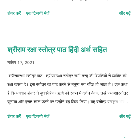
देहि दुःखक्षयम्। ह्रां ह्रूँ तं द्रावय द्रावयोपद्रवान् ह्रीं द्रुहि
शेयर करें
एक टिप्पणी भेजें
और पढ़ें
क्षुद्रसर्पेभकण्ठीरवान्।। क्लीँ प्रचण्डे प्रसीद प्रसीद क्षणं ब्लूँ सदा प्रसन्ने
विधेहीक्षणम्। सः सतां दत्तकल्याणमालोदये ह्स्क्ल्ह्रीं नमस्तेऽम्बिके!
अङ्कस्थपुत्रद्वये।। इत्थमद्भूतमाहात्म्यमन्त्रस्तुते क्रोँसमालीढषट्कोणयन्त्रस्थिते!।
ह्रींयुतेऽम्बे मरुन्मण्डलालङ्कृते देहि मे दर्शन ह्रीं त्रिरेखवृते!।।
श्रीराम रक्षा स्तोत्र पाठ हिंदी अर्थ सहित
नाशिताशेषमिथ्यादृशां दुर्मदे! शान्तिकीर्तिद्युतिस्वस्तिसिद्धिप्रदे।
दुष्टविद्याबलोच्छेदनप्रत्यले! नन्द नन्दाम्बिके! निश्चले! निर्मले!।। देवि! कूष्माण्डि!
नवंबर 17, 2021
दिव्यांशुके! भैरव! दुःसहे दुर्जये! तप्तहेमच्छवे!। नाममन्त्रेण निर्नाशितोपद्रवे! पाहि
श्रीरामरक्षा स्तोत्र पाठ श्रीरामरक्षा स्तोत्र सभी तरह की विपत्तियों से व्यक्ति की
मामंहिपीठस्थकण्ठीरवे!।। देवदेवीगणै...
रक्षा करता है। इस स्तोत्र का पाठ करने से मनुष्य भय रहित हो जाता है। एक कथा
है कि भगवान शंकर ने बुधकौशिक ऋषि को स्वप्न में दर्शन देकर, उन्हें रामरक्षास्तोत्र
सुनाया और प्रातःकाल उठने पर उन्होंने वह लिख लिया। यह स्तोत्र संस्कृत भाषा में
है। इस स्तोत्र के नित्य पाठ से घर के कष्ट व भूतबाधा भी दूर होती है। जो इस
शेयर करें
एक टिप्पणी भेजें
और पढ़ें
स्तोत्र का पाठ करता है वह दीर्घायु, सुखी, संततिवान, विजयी तथा विनयसंपन्न होता
है। रामरक्षा स्तोत्र का नियमित एक पाठ करने से शरीर रक्षा होती है। मंगल का
कुप्रभाव समाप्त होता है। रामरक्षा स्तोत्र के प्रभाव से व्यक्ति के चारों और एक