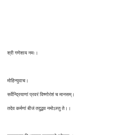
श्री गणेशाय नमः।
मोहिन्युवाच।
सर्वेन्द्रियाणां प्रवरं विष्णोरंशं च मानसम्।
तदेव कर्मणां बीजं तदुद्भव नमोऽस्तु ते।।