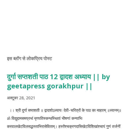
इस ब्लॉग से लोकप्रिय पोस्ट
दुर्गा सप्तशती पाठ 12 द्वादश अध्याय || by
geetapress gorakhpur ||
अक्टूबर 28, 2021
।। श्री दुर्गा सप्तशती ॥ द्वादशोऽध्यायः देवी-चरित्रों के पाठ का माहात्म् ॥ध्यानम्॥
ॐ विद्युद्दामसमप्रभां मृगपतिस्कन्धस्थितां भीषणां कन्याभिः
करवालखेटविलसद्धस्ताभिरासेविताम्। हस्तैश्चक्रगदासिखेटविशिखांश्चापं गुणं तर्जनीं