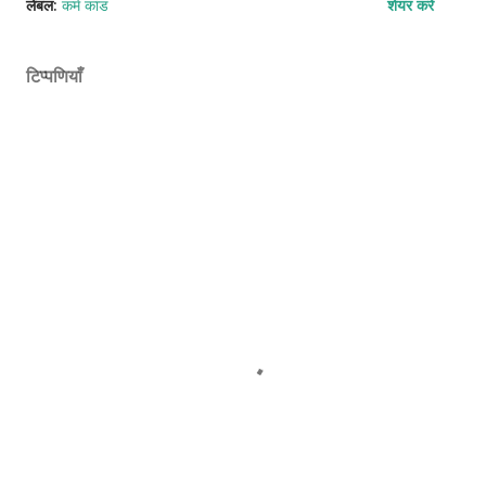
लेबल:
कर्म कांड
शेयर करें
टिप्पणियाँ