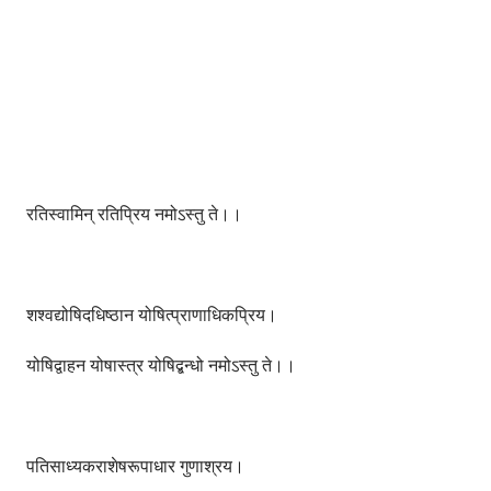
रतिस्वामिन् रतिप्रिय नमोऽस्तु ते।।
शश्वद्योषिदधिष्ठान योषित्प्राणाधिकप्रिय।
योषिद्वाहन योषास्त्र योषिद्बन्धो नमोऽस्तु ते।।
पतिसाध्यकराशेषरूपाधार गुणाश्रय।