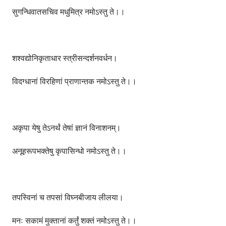
सुगन्धिवातसचिव मधुमित्र नमोऽस्तु ते।।
शश्वद्योनिकृताधार स्त्रीसन्दर्शनवर्धन।
विदग्धानां विरहिणां प्राणान्तक नमोऽस्तु ते।।
अकृपा येषु तेऽनर्थं तेषां ज्ञानं विनाशनम्।
अनूहरूपभक्तेषु कृपासिन्धो नमोऽस्तु ते।।
तपस्विनां च तपसां विघ्नबीजाय लीलया।
मनः सकामं मुक्तानां कर्तुं शक्तं नमोऽस्तु ते।।