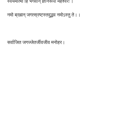
स्वयमात्मा हि भगवान् ज्ञानरूपो महेश्वरः।
नमो ब्रह्मन् जगत्स्रष्टस्तदुद्भव नमोऽस्तु ते।।
सर्वाजित जगज्जेतर्जीवजीव मनोहर।