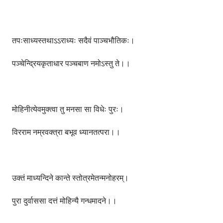
तपःसाध्यस्तथाऽऽराध्यः सदैवं पाञ्चभौतिकः।
पञ्चेन्द्रियकृताधार पञ्चबाण नमोऽस्तु ते।।
मोहिनीत्येवमुक्त्वा तु मनसा सा विधेः पुरः।
विरराम नम्रवक्त्रा बभूव ध्यानतत्परा।।
उक्तं माध्यन्दिने कान्ते स्तोत्रमेतन्मनोहरम्।
पुरा दुर्वाससा दत्तं मोहिन्यै गन्धमादने।।