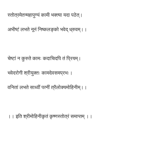
स्तोत्रमेतन्महापुण्यं कामी भक्त्या यदा पठेत्।
अभीष्टं लभते नूनं निष्कलङ्को भवेद् ध्रुवम्।।
चेष्टां न कुरुते कामः कदाचिदपि तं प्रियम्।
भवेदरोगी श्रीयुक्तः कामदेवसमप्रभः।
वनितां लभते साध्वीं पत्नीं त्रैलोक्यमोहिनीम्।।
।। इति श्रीमोहिनीकृतं कृष्णस्तोत्रं समाप्तम् ।।