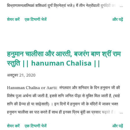
बिभ्राणामनलात्मिकां शशिधरां दुर्गां त्रिनेत्रां भजे॥ मैं तीन नेत्रोंवाली दुर्गादेवी का
ध्यान करता हूँ, उनके श्रीअंगों की प्रभा बिजली के समान है । वे सिंह के कंधेपर बैठी
शेयर करें
एक टिप्पणी भेजें
और पढ़ें
हुई भयंकर प्रतीत होती हैं । हाथों में तलवार और ढ़ाल लिये अनेक कन्याएँ उनकी
सेवा में खड़ी हैं ।वे अपने हाथों में चक्र, गदा, तलवार, ढ़ाल, बाण, धनुष, पाश और
तर्जनी मुद्रा धारण किये हुए हैं । उनका स्वरूप अग्निमय है तथा वे माथे पर चन्द्रमा
का मुकुट धारण करती हैं । "ॐ" देव्युवाच॥१॥ एभिः स्तवैश्च् मां नित्यं स्तोष्यते यः
हनुमान चालीसा और आरती, बजरंग बाण श्रीं राम
समाहितः। तस्याहं सकलां बाधां नाशयिष्याम्यसंशयम्*॥२॥ देवी बोली- ॥१॥ देवताओं
स्तुति || hanuman Chalisa ||
! जो एकाग्रचित होकर प्रतिदिन इन स्तुतियों से मेरा स्तवन करेगा, उसकी सारी बाधा
निश्चय हीं दूर कर दूँगी ॥२॥ मधुकैटभनाशं च महिषासुरघातनम्। कीर्तयिष्यन्ति ये
अक्टूबर 21, 2020
तद्वद् वधं शुम्भनिशुम्भयोः॥३॥ जो मधुकैटभ का नाश, महिषा...
Hanuman Chalisa or Aarti: मंगलवार और शनिवार के दिन हनुमान जी की
विशेष पूजा अर्चना की जाती है, इससे शनि जनित पीड़ा से मुक्ति मिल जाती है, (चाहे
शनि की ढैय्या हो या साढ़ेसाती) । इन दिनों में हनुमान जी के मंदिरों में जाकर भक्त
हनुमान चालीसा का पाठ करते हैं साथ ही इनका प्रिय बूंदी का प्रसाद चढ़ाते हैं।
बजरंगबली को संकटमोचक भी कहा जाता है क्योंकि ये अपने भक्तों के सभी संकट दूर
शेयर करें
एक टिप्पणी भेजें
और पढ़ें
कर देते हैं। शास्त्रों और पुराणों अनुसार हनुमान जी को प्रसन्न करने के लिए